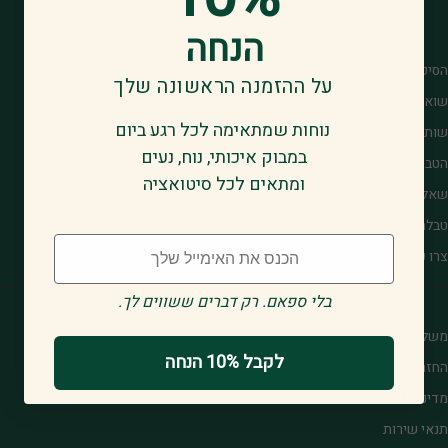
הנחה
הסיפור שלנו
על ההזמנה הראשונה שלך
שואו רום
נוחות שמתאימה לכל רגע ביום
שותפים סיטונאיים
במבוק איכותי, נוח, נעים
הטבה ללוחמים
ומתאים לכל סיטואציה
שאלות נפוצות
טבלת מידות
Email
צרו קשר
.בלי ספאם. רק דברים ששווים לך
משלוחים
לקבל 10% הנחה
החזרות והחלפות
מדיניות פרטיות
תנאי שירות