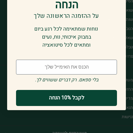
הנחה
הסיפור שלנו
שואו רום
על ההזמנה הראשונה שלך
שותפים סיטונאיים
נוחות שמתאימה לכל רגע ביום
הטבה ללוחמים
במבוק איכותי, נוח, נעים
שאלות נפוצות
ומתאים לכל סיטואציה
טבלת מידות
צרו קשר
Email
.בלי ספאם. רק דברים ששווים לך
משלוחים
החזרות והחלפות
לקבל 10% הנחה
מדיניות פרטיות
תנאי שירות
נגישות