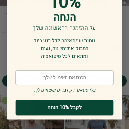
10%
הנחה
גזרה קצרה | צווארון וי | נייבי
גזרה קצרה | צווארון דק | אפור
בהיר
105 ₪
150 ₪
על ההזמנה הראשונה שלך
105 ₪
150 ₪
מידה
נוחות שמתאימה לכל רגע ביום
מידה
XL
L
M
S
במבוק איכותי, נוח, נעים
XL
L
M
S
ומתאים לכל סיטואציה
XXL
XXL
Email
הוסף לחבילה
הוסף לחבילה
.בלי ספאם. רק דברים ששווים לך
מלאי מוגבל
מלאי מוגבל
לקבל 10% הנחה