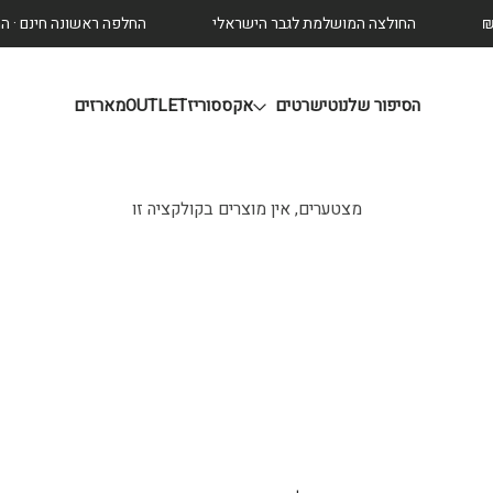
החולצה המושלמת לגבר הישראלי
החלפה ראשונה חינם · הח
הסיפור שלנו
טישרטים
אקססוריז
OUTLET
מארזים
מצטערים, אין מוצרים בקולקציה זו