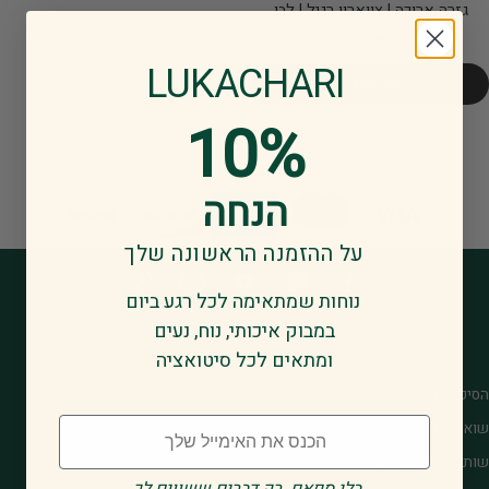
גזרה ארוכה | צווארון רגיל | לבן
80 ₪
150 ₪
LUKACHARI
קנה עכשיו
10%
תשלום מאובטח באמצעות
הנחה
על ההזמנה הראשונה שלך
נוחות שמתאימה לכל רגע ביום
במבוק איכותי, נוח, נעים
ומתאים לכל סיטואציה
הסיפור שלנו
Email
שואו רום
שותפים סיטונאיים
.בלי ספאם. רק דברים ששווים לך